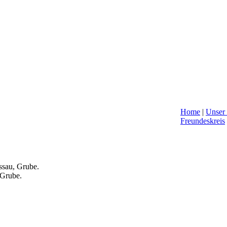
Home
|
Unser
Freundeskreis
.
eboten.
marnsund, Süssau, Grube.
, Grube.