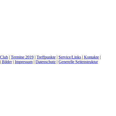
 Club
|
Termine 2019
|
Treffpunkte
|
Service/Links
|
Kontakte
|
|
Bilder
|
Impressum
|
Datenschutz
|
Generelle Seitenstruktur