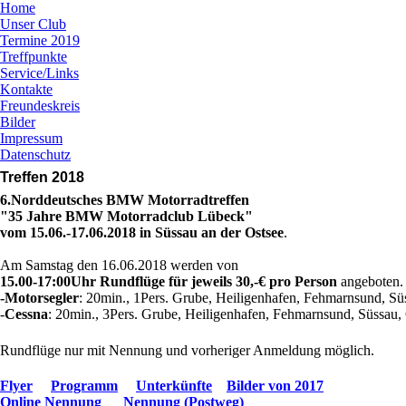
Home
Unser Club
Termine 2019
Treffpunkte
Service/Links
Kontakte
Freundeskreis
Bilder
Impressum
Datenschutz
Treffen 2018
6.Norddeutsches BMW Motorradtreffen
"35 Jahre BMW Motorradclub Lübeck"
vom 15.06.-17.06.2018 in Süssau
an der Ostsee
Am Samstag den 16.06.2018 werden von
15.00-17:00Uhr Rundflüge für jeweils 30,-€ pro Person
ang
-Motorsegler
: 20min., 1Pers. Grube, Heiligenhafen, Feh
-
Cessna
:
20min., 3Pers. Grube, Heiligenhafen, Fehmarnsund, Süssau
Rundflüge nur mit Nennung und vorheriger Anmeldung möglich.
Flyer
Programm
Unterkünfte
Bilder von 2017
Online Nennung
Nennung (Postweg)